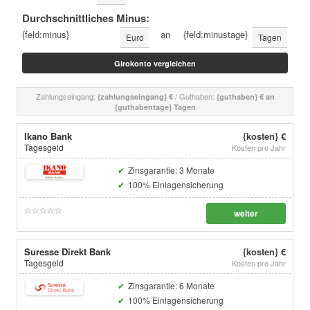
Durchschnittliches Minus:
{feld:minus}
an
{feld:minustage}
Euro
Tagen
Zahlungseingang:
/ Guthaben:
{zahlungseingang} €
{guthaben} € an
{guthabentage} Tagen
Ikano Bank
{kosten} €
Tagesgeld
Kosten pro Jahr
Zinsgarantie: 3 Monate
100% Einlagensicherung
weiter
Suresse Direkt Bank
{kosten} €
Tagesgeld
Kosten pro Jahr
Zinsgarantie: 6 Monate
100% Einlagensicherung