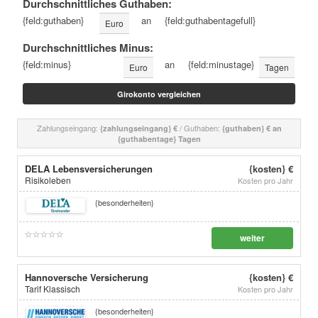
Durchschnittliches Guthaben:
{feld:guthaben}
an
{feld:guthabentagefull}
Euro
Durchschnittliches Minus:
{feld:minus}
an
{feld:minustage}
Euro
Tagen
Zahlungseingang:
/ Guthaben:
{zahlungseingang} €
{guthaben} € an
{guthabentage} Tagen
DELA Lebensversicherungen
{kosten} €
Risikoleben
Kosten pro Jahr
{besonderheiten}
weiter
Hannoversche Versicherung
{kosten} €
Tarif Klassisch
Kosten pro Jahr
{besonderheiten}