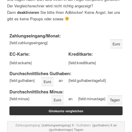
Der Vergleichsrechner wird nicht richtig angezeigt?
Dann
deaktivieren
Sie bitte ihren Adblocker! Keine Angst, bei uns
gibt es keine Popups oder sowas
Zahlungseingang/Monat:
{feld:zahlungseingang}
Euro
EC-Karte:
Kreditkarte:
{feld:eckarte}
{feld:kreditkarte}
Durchschnittliches Guthaben:
{feld:guthaben}
an
{feld:guthabentagefull}
Euro
Durchschnittliches Minus:
{feld:minus}
an
{feld:minustage}
Euro
Tagen
Zahlungseingang:
/ Guthaben:
{zahlungseingang} €
{guthaben} € an
{guthabentage} Tagen