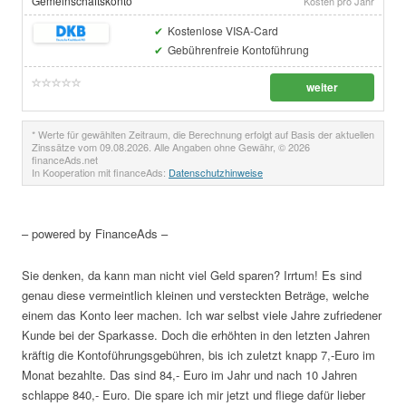
Gemeinschaftskonto
Kosten pro Jahr
Kostenlose VISA-Card
Gebührenfreie Kontoführung
weiter
* Werte für gewählten Zeitraum, die Berechnung erfolgt auf Basis der aktuellen
Zinssätze vom 09.08.2026. Alle Angaben ohne Gewähr, © 2026
financeAds.net
In Kooperation mit financeAds:
Datenschutzhinweise
– powered by FinanceAds –
Sie denken, da kann man nicht viel Geld sparen? Irrtum! Es sind
genau diese vermeintlich kleinen und versteckten Beträge, welche
einem das Konto leer machen. Ich war selbst viele Jahre zufriedener
Kunde bei der Sparkasse. Doch die erhöhten in den letzten Jahren
kräftig die Kontoführungsgebühren, bis ich zuletzt knapp 7,-Euro im
Monat bezahlte. Das sind 84,- Euro im Jahr und nach 10 Jahren
schlappe 840,- Euro. Die spare ich mir jetzt und fliege dafür lieber