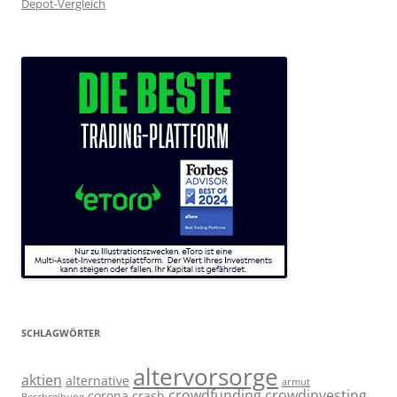
Depot-Vergleich
SCHLAGWÖRTER
altervorsorge
aktien
alternative
armut
crowdfunding
crowdinvesting
corona
crash
Beschreibung