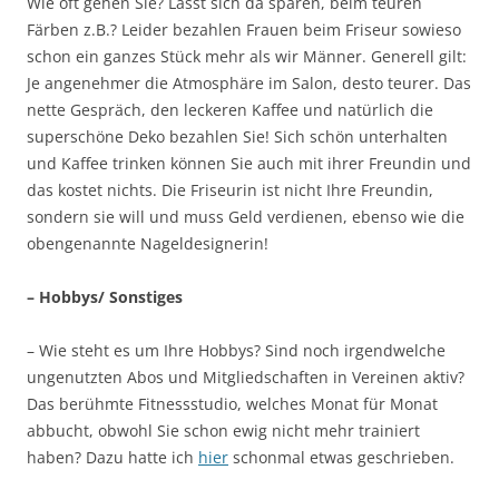
Wie oft gehen Sie? Lässt sich da sparen, beim teuren
Färben z.B.? Leider bezahlen Frauen beim Friseur sowieso
schon ein ganzes Stück mehr als wir Männer. Generell gilt:
Je angenehmer die Atmosphäre im Salon, desto teurer. Das
nette Gespräch, den leckeren Kaffee und natürlich die
superschöne Deko bezahlen Sie! Sich schön unterhalten
und Kaffee trinken können Sie auch mit ihrer Freundin und
das kostet nichts. Die Friseurin ist nicht Ihre Freundin,
sondern sie will und muss Geld verdienen, ebenso wie die
obengenannte Nageldesignerin!
– Hobbys/ Sonstiges
– Wie steht es um Ihre Hobbys? Sind noch irgendwelche
ungenutzten Abos und Mitgliedschaften in Vereinen aktiv?
Das berühmte Fitnessstudio, welches Monat für Monat
abbucht, obwohl Sie schon ewig nicht mehr trainiert
haben? Dazu hatte ich
hier
schonmal etwas geschrieben.