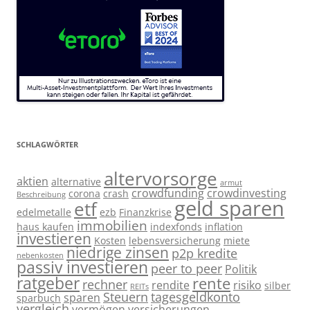
SCHLAGWÖRTER
altervorsorge
aktien
alternative
armut
crowdfunding
crowdinvesting
corona
crash
Beschreibung
geld sparen
etf
edelmetalle
ezb
Finanzkrise
immobilien
haus kaufen
indexfonds
inflation
investieren
Kosten
lebensversicherung
miete
niedrige zinsen
p2p kredite
nebenkosten
passiv investieren
peer to peer
Politik
ratgeber
rente
rechner
rendite
risiko
silber
REITs
Steuern
tagesgeldkonto
sparen
sparbuch
vergleich
vermögen
versicherungen