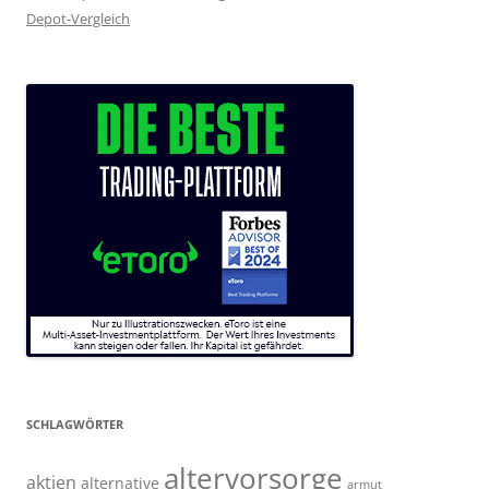
Depot-Vergleich
SCHLAGWÖRTER
altervorsorge
aktien
alternative
armut