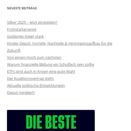
NEUESTE BEITRÄGE
Silber 2025 – jetzt einsteigen?
Frühstarterrente
Goldpreis steigt stark
Kinder-Depot: Vorteile, Nachteile & Vermögensaufbau für die
Zukunft
Von einem Hoch zum nächsten
Warum finanzielle Bildung ein Schulfach sein sollte
ETFs sind auch in Krisen eine gute Wahl
Der Koalitionsvertrag steht
Aktuelle politische Entwicklungen
Depot-Vergleich