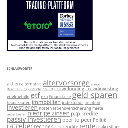
SCHLAGWÖRTER
altervorsorge
aktien
alternative
armut
crowdfunding
crowdinvesting
corona
crash
Beschreibung
geld sparen
etf
edelmetalle
ezb
Finanzkrise
immobilien
haus kaufen
indexfonds
inflation
investieren
Kosten
lebensversicherung
miete
niedrige zinsen
p2p kredite
nebenkosten
passiv investieren
peer to peer
Politik
ratgeber
rente
rechner
rendite
risiko
silber
REITs