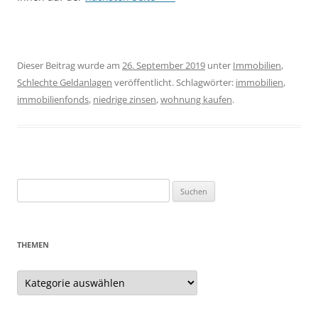
Dieser Beitrag wurde am
26. September 2019
unter
Immobilien
,
Schlechte Geldanlagen
veröffentlicht. Schlagwörter:
immobilien
,
immobilienfonds
,
niedrige zinsen
,
wohnung kaufen
.
Suchen
nach:
THEMEN
Themen